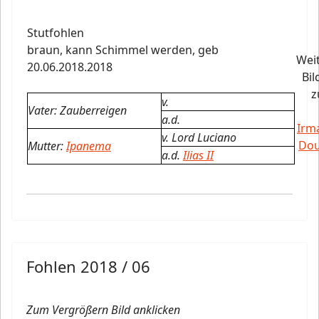
Stutfohlen
braun, kann Schimmel werden,
geb
Wei
20.06.2018.2018
Bil
z
v.
Vater: Zauberreigen
a.d.
Irm
v. Lord Luciano
Do
Mutter:
Ipanema
a.d.
Ilias II
Fohlen 2018 / 06
Zum Vergrößern Bild anklicken