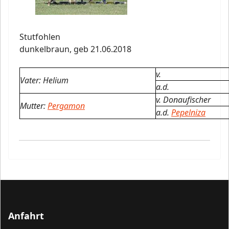
Stutfohlen
dunkelbraun,
geb 21.06.2018
v.
Vater: Helium
a.d.
v. Donaufischer
Mutter:
Pergamon
a.d.
Pepelniza
Anfahrt