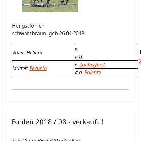
Hengstfohlen
schwarzbraun,
geb 26.04.2018
v.
Vater: Helium
a.d.
v.
Zauberfürst
Mutter:
Pecunia
a.d.
Polenta
Fohlen 2018 / 08 - verkauft !
Zum Vergrößern Bild anklicken