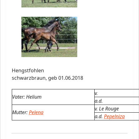
Hengstfohlen
schwarzbraun,
geb 01.06.2018
v.
Vater: Helium
a.d.
v. Le Rouge
Mutter:
Pelena
a.d.
Pepelniza