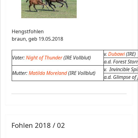
Hengstfohlen
braun,
geb 19.05.2018
v.
Dubawi
(IRE)
Vater:
Night of Thunder
(IRE Vollblut)
a.d. Forest Sto
v.
Invincible Spir
Mutter:
Matilda Moreland
(IRE Vollblut)
a.d.
Glimpse of J
Fohlen 2018 / 02