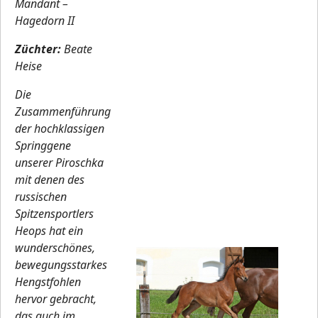
Mandant –
Hagedorn II
Züchter:
Beate
Heise
Die
Zusammenführung
der hochklassigen
Springgene
unserer Piroschka
mit denen des
russischen
Spitzensportlers
Heops hat ein
wunderschönes,
bewegungsstarkes
Hengstfohlen
hervor gebracht,
das auch im