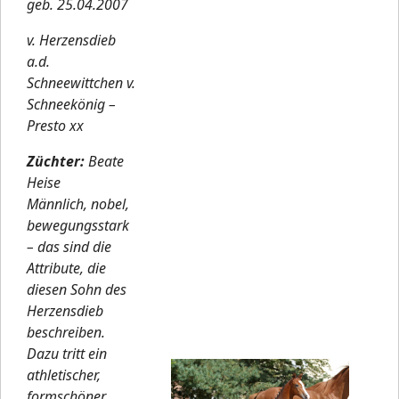
geb. 25.04.2007
v. Herzensdieb
a.d.
Schneewittchen v.
Schneekönig –
Presto xx
Züchter:
Beate
Heise
Männlich, nobel,
bewegungsstark
– das sind die
Attribute, die
diesen Sohn des
Herzensdieb
beschreiben.
Dazu tritt ein
athletischer,
formschöner