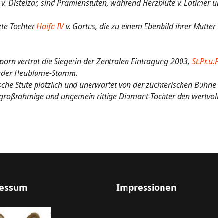
v. Distelzar, sind Prämienstuten, während Herzblüte v. Latimer u
zte Tochter
Haifa IV
v. Gortus, die zu einem Ebenbild ihrer Mutter 
porn vertrat die Siegerin der Zentralen Eintragung 2003,
St.Pr.u
runder Heublume-Stamm.
he Stute plötzlich und unerwartet von der züchterischen Bühne ab
großrahmige und ungemein rittige Diamant-Tochter den wertvo
essum
Impressionen