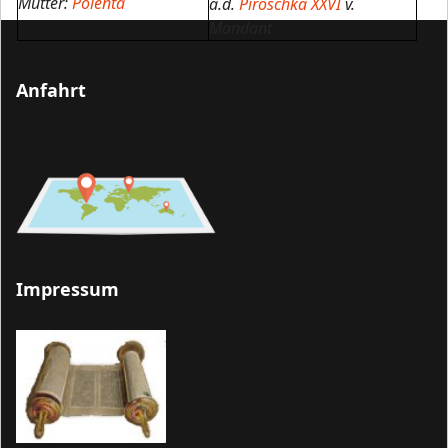
Mutter:
Polenta
a.d.
Piroschka XXVI
v.
Mandant
Anfahrt
Impressum