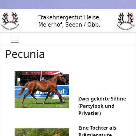
Pecunia
Zwei gekörte Söhne
(Partylook und
Privatier)
Eine Tochter als
Prämienstute