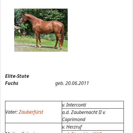
Elite-Stute
Fuchs
geb. 20.06.2011
v. Interconti
Vater:
Zauberfürst
a.d. Zaubernacht II v.
Caprimond
v. Herzruf